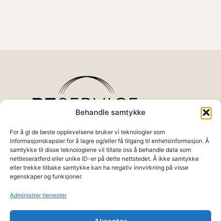
Behandle samtykke
For å gi de beste opplevelsene bruker vi teknologier som
informasjonskapsler for å lagre og/eller få tilgang til enhetsinformasjon. Å
samtykke til disse teknologiene vil tillate oss å behandle data som
Det settes stor fokus på resultat basert
nettleseratferd eller unike ID-er på dette nettstedet. Å ikke samtykke
trening. Siden all trening/behandling skjer
eller trekke tilbake samtykke kan ha negativ innvirkning på visse
med instruktør/behandler, styres
egenskaper og funksjoner.
åpningstider etter kundenes behov.
Tel:
48 02 38 41
Administrer tjenester
Epost:
post@ptservice.no
Adresse:
Lagårdsveien 77