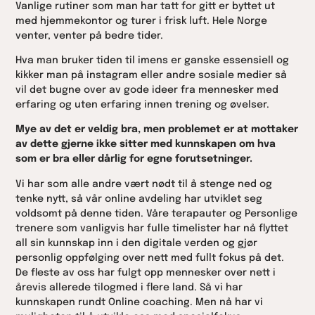
Vanlige rutiner som man har tatt for gitt er byttet ut
med hjemmekontor og turer i frisk luft. Hele Norge
venter, venter på bedre tider.
Hva man bruker tiden til imens er ganske essensiell og
kikker man på instagram eller andre sosiale medier så
vil det bugne over av gode ideer fra mennesker med
erfaring og uten erfaring innen trening og øvelser.
Mye av det er veldig bra, men problemet er at mottaker
av dette gjerne ikke sitter med kunnskapen om hva
som er bra eller dårlig for egne forutsetninger.
Vi har som alle andre vært nødt til å stenge ned og
tenke nytt, så vår online avdeling har utviklet seg
voldsomt på denne tiden. Våre terapauter og Personlige
trenere som vanligvis har fulle timelister har nå flyttet
all sin kunnskap inn i den digitale verden og gjør
personlig oppfølging over nett med fullt fokus på det.
De fleste av oss har fulgt opp mennesker over nett i
årevis allerede tilogmed i flere land. Så vi har
kunnskapen rundt Online coaching. Men nå har vi