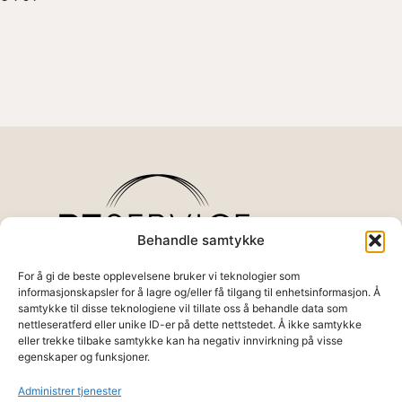
Behandle samtykke
For å gi de beste opplevelsene bruker vi teknologier som
informasjonskapsler for å lagre og/eller få tilgang til enhetsinformasjon. Å
samtykke til disse teknologiene vil tillate oss å behandle data som
Det settes stor fokus på resultat basert
nettleseratferd eller unike ID-er på dette nettstedet. Å ikke samtykke
trening. Siden all trening/behandling skjer
eller trekke tilbake samtykke kan ha negativ innvirkning på visse
med instruktør/behandler, styres
egenskaper og funksjoner.
åpningstider etter kundenes behov.
Tel:
48 02 38 41
Administrer tjenester