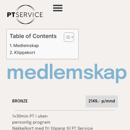
Kunde resultater
Ledig stilling
Online trening
Kontakt oss
Table of Contents
Medlemskap
Klippekort
medlemskap
BRONZE
2149,- p/mnd
1x30min PT i uken
personlig program
Nøkkelkort med fri tilgang til PT Service