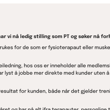
r vi nå ledig stilling som PT og søker nå for
kes for de som er fysioterapaut eller muskelter
eiledning, hos oss er inneholder alle medlems
ar lyst å jobbe mer direkte med kunder uten å b
resultat for kunden, både når det gjelder treni
 året og har nå alt ifra terapauter, personlig