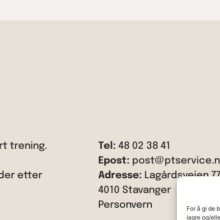
t trening.
Tel:
48 02 38 41
Epost:
post@ptservice.
der etter
Adresse:
Lagårdsveien 7
4010 Stavanger
Personvern
For å gi de 
lagre og/ell