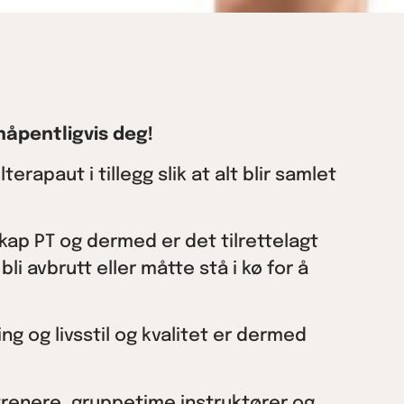
håpentligvis deg!
apaut i tillegg slik at alt blir samlet
kap PT og dermed er det tilrettelagt
li avbrutt eller måtte stå i kø for å
ng og livsstil og kvalitet er dermed
e trenere, gruppetime instruktører og