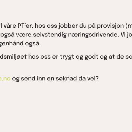
til våre PT’er, hos oss jobber du på provisjon
 også være selvstendig næringsdrivende. Vi job
egenhånd også.
idsmiljøet hos oss er trygt og godt og at de som
e.no
og send inn en søknad da vel?