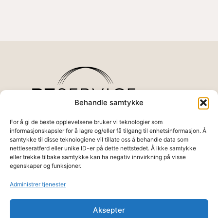
Behandle samtykke
For å gi de beste opplevelsene bruker vi teknologier som
informasjonskapsler for å lagre og/eller få tilgang til enhetsinformasjon. Å
samtykke til disse teknologiene vil tillate oss å behandle data som
Det settes stor fokus på resultat basert
nettleseratferd eller unike ID-er på dette nettstedet. Å ikke samtykke
trening. Siden all trening/behandling skjer
eller trekke tilbake samtykke kan ha negativ innvirkning på visse
med instruktør/behandler, styres
egenskaper og funksjoner.
åpningstider etter kundenes behov.
Tel:
48 02 38 41
Administrer tjenester
Epost:
post@ptservice.no
Adresse:
Lagårdsveien 77
Aksepter
4010 Stavanger