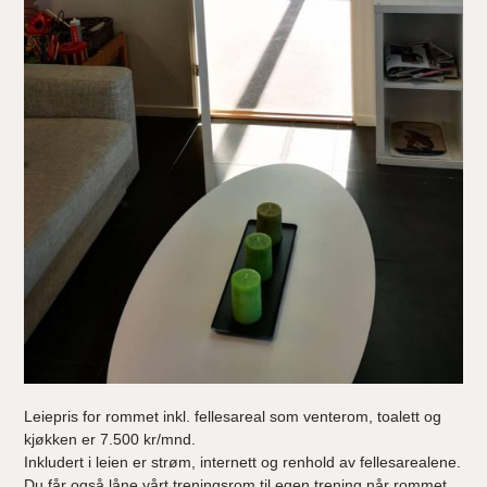
Leiepris for rommet inkl. fellesareal som venterom, toalett og
kjøkken er 7.500 kr/mnd.
Inkludert i leien er strøm, internett og renhold av fellesarealene.
Du får også låne vårt treningsrom til egen trening når rommet