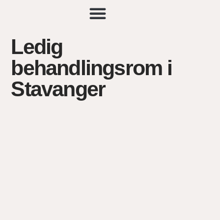
Ledig
Kunde resultater
Ledig stilling
Online trening
Kontakt oss
behandlingsrom i
Stavanger