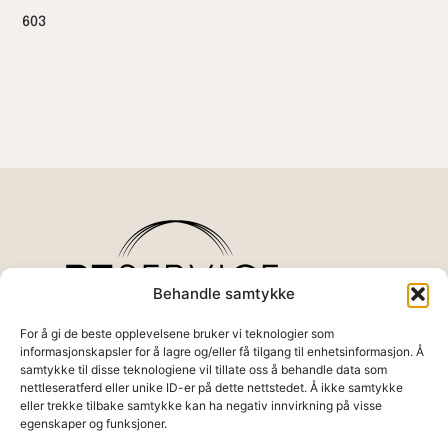
603
Behandle samtykke
For å gi de beste opplevelsene bruker vi teknologier som
informasjonskapsler for å lagre og/eller få tilgang til enhetsinformasjon. Å
samtykke til disse teknologiene vil tillate oss å behandle data som
Det settes stor fokus på resultat basert
nettleseratferd eller unike ID-er på dette nettstedet. Å ikke samtykke
trening. Siden all trening/behandling skjer
eller trekke tilbake samtykke kan ha negativ innvirkning på visse
med instruktør/behandler, styres
egenskaper og funksjoner.
åpningstider etter kundenes behov.